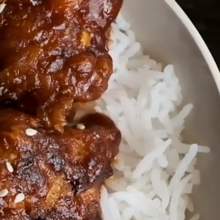
mos
Marcas
Productos
Sabrosón
Temp